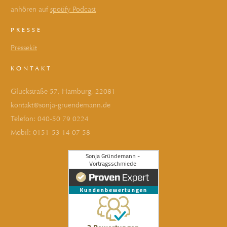
anhören auf
spotify Podcast
PRESSE
Pressekit
KONTAKT
Gluckstraße 57, Hamburg, 22081
kontakt@sonja-gruendemann.de
Telefon:
040-50 79 0224
Mobil:
0151-53 14 07 58