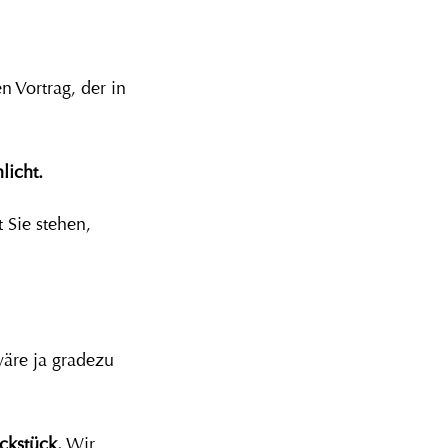
 Vortrag, der in
licht.
 Sie stehen,
.
wäre ja gradezu
ckstück.
Wir