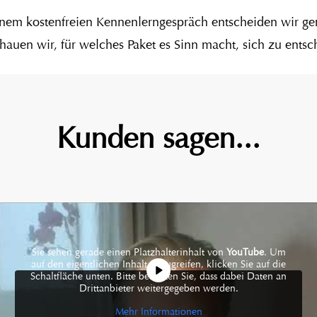
inem kostenfreien Kennenlerngespräch entscheiden wir g
chauen wir, für welches Paket es Sinn macht, sich zu ents
Kunden sagen...
Sie sehen gerade einen Platzhalterinhalt von
YouTube
. Um
auf den eigentlichen Inhalt zuzugreifen, klicken Sie auf die
Schaltfläche unten. Bitte beachten Sie, dass dabei Daten an
Drittanbieter weitergegeben werden.
Mehr Informationen