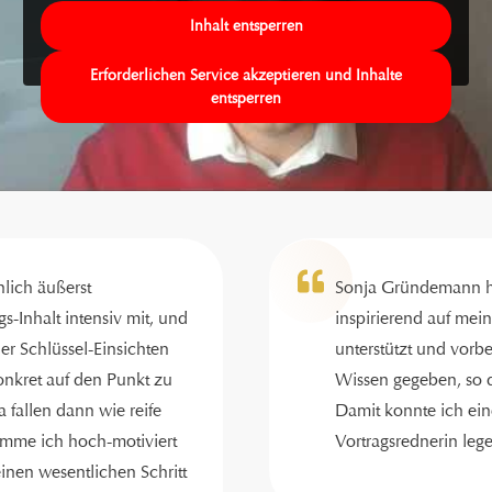
Inhalt entsperren
Erforderlichen Service akzeptieren und Inhalte
entsperren
hlich äußerst
Sonja Gründemann ha
s-Inhalt intensiv mit, und
inspirierend auf me
er Schlüssel-Einsichten
unterstützt und vorbe
onkret auf den Punkt zu
Wissen gegeben, so d
fallen dann wie reife
Damit konnte ich ei
mme ich hoch-motiviert
Vortragsrednerin le
einen wesentlichen Schritt