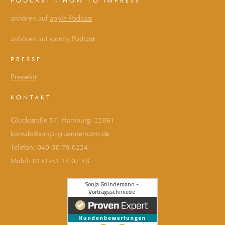
PODCAST - HOW TO IMPRESS
anhören auf
apple Podcast
anhören auf
spotify Podcast
PRESSE
Pressekit
KONTAKT
Gluckstraße 57, Hamburg, 22081
kontakt@sonja-gruendemann.de
Telefon:
040-50 79 0224
Mobil:
0151-53 14 07 58