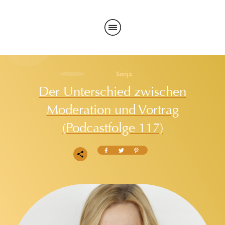
Sonja
Der Unterschied zwischen
Moderation und Vortrag
(Podcastfolge 117)